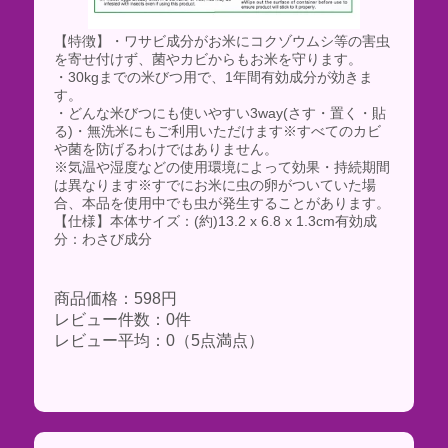
【特徴】・ワサビ成分がお米にコクゾウムシ等の害虫
を寄せ付けず、菌やカビからもお米を守ります。
・30kgまでの米びつ用で、1年間有効成分が効きま
す。
・どんな米びつにも使いやすい3way(さす・置く・貼
る)・無洗米にもご利用いただけます※すべてのカビ
や菌を防げるわけではありません。
※気温や湿度などの使用環境によって効果・持続期間
は異なります※すでにお米に虫の卵がついていた場
合、本品を使用中でも虫が発生することがあります。
【仕様】本体サイズ：(約)13.2 x 6.8 x 1.3cm有効成
分：わさび成分
商品価格：598円
レビュー件数：0件
レビュー平均：0（5点満点）