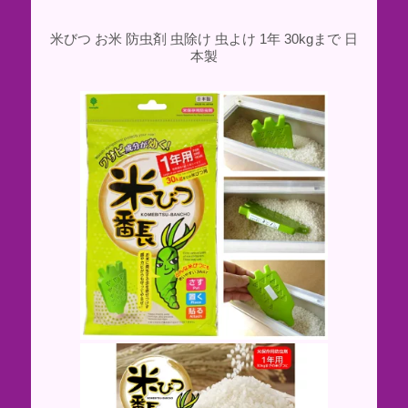
米びつ お米 防虫剤 虫除け 虫よけ 1年 30kgまで 日
本製