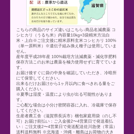
こちらの商品のサイズ違いはこちら↓商品名減農薬 コ
シヒカリ（うるち米）内容量10kg×3袋精米方法白
米・上白※ご注文後に精米原料玄米コシヒカリ 100%
（単一原料米）※遺伝子組み換え種子は使用していま
せん。
産年度平成28年産 100%栽培方法減農薬・減化学肥料
保存方法このお米は農薬を極力使用せずに育てていま
す。
お届け後すぐに袋の中身を確認していただき、冷暗所
にて保管してください。
出来るだけお届けから1ヶ月以内に食べきれる量をご
購入ください。
※夏季は湿度・温度により虫が出る可能性がありま
す。
ご心配な場合は小分け密閉容器に入れ、冷蔵庫で保存
してください。
生産者農工舎（滋賀県長浜市）梱包家庭用袋（のし不
可）お届け前払い：ご入金後2〜4営業日で発送着払
い：ご注文後2〜4営業日で発送配送佐川急便（常温）
送料送料無料 ※北海道・沖縄・離島はお荷物の大き