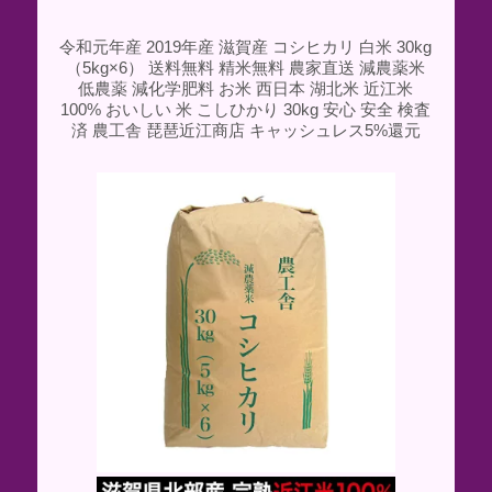
令和元年産 2019年産 滋賀産 コシヒカリ 白米 30kg
（5kg×6） 送料無料 精米無料 農家直送 減農薬米
低農薬 減化学肥料 お米 西日本 湖北米 近江米
100% おいしい 米 こしひかり 30kg 安心 安全 検査
済 農工舎 琵琶近江商店 キャッシュレス5%還元