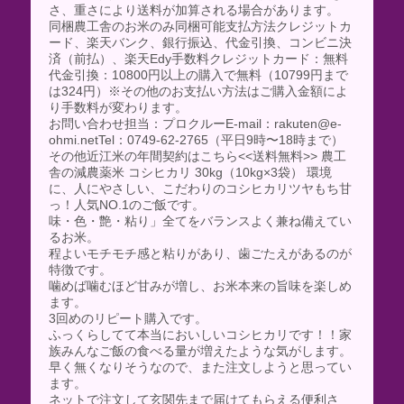
さ、重さにより送料が加算される場合があります。
同梱農工舎のお米のみ同梱可能支払方法クレジットカ
ード、楽天バンク、銀行振込、代金引換、コンビニ決
済（前払）、楽天Edy手数料クレジットカード：無料
代金引換：10800円以上の購入で無料（10799円まで
は324円）※その他のお支払い方法はご購入金額によ
り手数料が変わります。
お問い合わせ担当：プロクルーE-mail：rakuten@e-
ohmi.netTel：0749-62-2765（平日9時〜18時まで）
その他近江米の年間契約はこちら<<送料無料>> 農工
舎の減農薬米 コシヒカリ 30kg（10kg×3袋） 環境
に、人にやさしい、こだわりのコシヒカリツヤもち甘
っ！人気NO.1のご飯です。
味・色・艶・粘り」全てをバランスよく兼ね備えてい
るお米。
程よいモチモチ感と粘りがあり、歯ごたえがあるのが
特徴です。
噛めば噛むほど甘みが増し、お米本来の旨味を楽しめ
ます。
3回めのリピート購入です。
ふっくらしてて本当においしいコシヒカリです！！家
族みんなご飯の食べる量が増えたような気がします。
早く無くなりそうなので、また注文しようと思ってい
ます。
ネットで注文して玄関先まで届けてもらえる便利さ