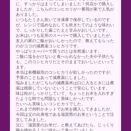
に、すっかりはまってしまいました！何店かで購入し
ましたが、こちらのコシヒカリが一番我が家で人気が
ありました。
いつもたくさん炊いて冷凍庫で保存しているのです
が、レンジで温めなおしても炊きたてのような味わい
で、しっかりした歯ごたえと甘みがおいしいです。
お米はいつも近所のスーパーで購入していましたが、
友人の家のご飯がおいしかったので、教えてもらった
のがココの減農薬コシヒカリです。
やっぱりスーパーで買うのとは全然違います。
ご飯に塩をかけないと食べられなかった夫や子供たち
も、このコシヒカリだとそのままでおいしいといって
ます。
本当は有機栽培のコシヒカリが欲しかったのですが、
予算のこともあって減農薬にしました。
悩みましたがこちらの減農薬米は口に入るときには農
薬は残留していないということで安心しています。
味は粒がしっかりしていて、ちょっとお水を入れすぎ
たような時でも問題なく美味しかったです。
たいへん美味しいコシヒカリでした。
これまで何軒かネットでお米を購入してきましたが、
今回は父の出身地である滋賀県のお米ということで注
文してみました。
父に「滋賀産のお米だ」と教えてあげたら、じっくり
噛み締めるように味わって食べていました。