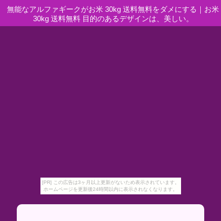
無能なアルファギークがお米 30kg 送料無料をダメにする
｜
お米
30kg 送料無料 目的のあるデザインは、美しい。
[PR] この広告は3ヶ月以上更新がないため表示されています。
ホームページを更新後24時間以内に表示されなくなります。