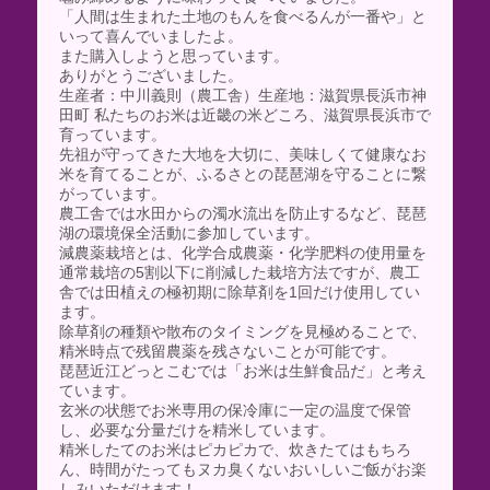
「人間は生まれた土地のもんを食べるんが一番や」と
いって喜んでいましたよ。
また購入しようと思っています。
ありがとうございました。
生産者：中川義則（農工舎）生産地：滋賀県長浜市神
田町 私たちのお米は近畿の米どころ、滋賀県長浜市で
育っています。
先祖が守ってきた大地を大切に、美味しくて健康なお
米を育てることが、ふるさとの琵琶湖を守ることに繋
がっています。
農工舎では水田からの濁水流出を防止するなど、琵琶
湖の環境保全活動に参加しています。
減農薬栽培とは、化学合成農薬・化学肥料の使用量を
通常栽培の5割以下に削減した栽培方法ですが、農工
舎では田植えの極初期に除草剤を1回だけ使用してい
ます。
除草剤の種類や散布のタイミングを見極めることで、
精米時点で残留農薬を残さないことが可能です。
琵琶近江どっとこむでは「お米は生鮮食品だ」と考え
ています。
玄米の状態でお米専用の保冷庫に一定の温度で保管
し、必要な分量だけを精米しています。
精米したてのお米はピカピカで、炊きたてはもちろ
ん、時間がたってもヌカ臭くないおいしいご飯がお楽
しみいただけます！