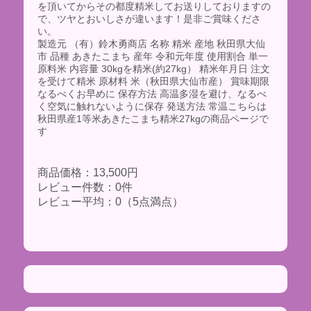
を頂いてからその都度精米してお送りしておりますの
で、ツヤとおいしさが違います！是非ご賞味くださ
い。
製造元 （有）鈴木勇商店 名称 精米 産地 秋田県大仙
市 品種 あきたこまち 産年 令和元年度 使用割合 単一
原料米 内容量 30kgを精米(約27kg） 精米年月日 注文
を受けて精米 原材料 米（秋田県大仙市産） 賞味期限
なるべくお早めに 保存方法 高温多湿を避け、なるべ
く空気に触れないように保存 発送方法 常温こちらは
秋田県産1等米あきたこまち精米27kgの商品ページで
す
商品価格：13,500円
レビュー件数：0件
レビュー平均：0（5点満点）